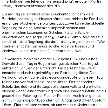
innerhalb der bestehenden Ferienordnung“, erläutert Martin
Löwe, Landesvorsitzender des BEV.
Dieser Tag sei ein klassischer Brückentag, an dem viele
Betriebe ohnehin geschlossen hätten und zahlreiche Familien
ein langes Wochenende planten. Laut Löwe führe die aktuelle
Regelung zu vielen Absenzen, Improvisationen und
uneinheitlichen Lösungen an Schulen. Manche Schulen
erklärten den Tag sogar über § 19 Abs. 2 Satz 3 BaySchO für
schulfrei – eine Regelung, die dafür nicht vorgesehen sei. “Wer
Familien entlasten will, muss solche Tage verlässlich und
landesweit planbar machen“, unterstreicht Löwe.
Ein weiteres Problem sieht der BEV beim Buß- und Bettag.
Obwohl dieser Tag in Bayern kein gesetzlicher Feiertag ist,
entfällt an Schulen der Unterricht. Für berufstätige Eltern
entstehe dadurch regelmäßig eine Betreuungslücke. Der
Verband fordert daher, Betreuungsangebote an diesem Tag
früher und verlässlicher zu organisieren. Der besondere
Schutz des Buß- und Bettags solle dabei vollständig erhalten
bleiben; weder eine Streichung noch eine Wiedereinführung als
gesetzlicher Feiertag sei Ziel der Petition. „Auch hier geht es
nicht um Symbolpolitik, sondern um Alltagstauglichkeit“, betont
Löwe. „Eltern müssen wissen, ob und wie ihre Kinder betreut