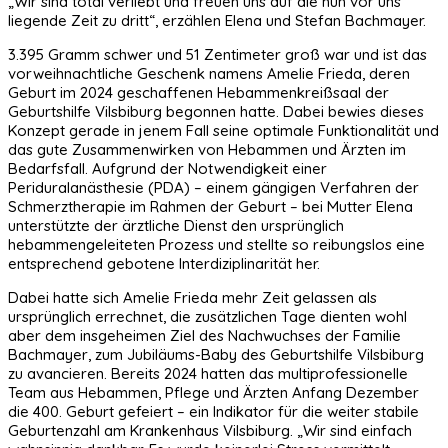
„Wir sind total verliebt und freuen uns auf die nun vor uns
liegende Zeit zu dritt“, erzählen Elena und Stefan Bachmayer.
3.395 Gramm schwer und 51 Zentimeter groß war und ist das
vorweihnachtliche Geschenk namens Amelie Frieda, deren
Geburt im 2024 geschaffenen Hebammenkreißsaal der
Geburtshilfe Vilsbiburg begonnen hatte. Dabei bewies dieses
Konzept gerade in jenem Fall seine optimale Funktionalität und
das gute Zusammenwirken von Hebammen und Ärzten im
Bedarfsfall. Aufgrund der Notwendigkeit einer
Periduralanästhesie (PDA) – einem gängigen Verfahren der
Schmerztherapie im Rahmen der Geburt – bei Mutter Elena
unterstützte der ärztliche Dienst den ursprünglich
hebammengeleiteten Prozess und stellte so reibungslos eine
entsprechend gebotene Interdiziplinarität her.
Dabei hatte sich Amelie Frieda mehr Zeit gelassen als
ursprünglich errechnet, die zusätzlichen Tage dienten wohl
aber dem insgeheimen Ziel des Nachwuchses der Familie
Bachmayer, zum Jubiläums-Baby des Geburtshilfe Vilsbiburg
zu avancieren. Bereits 2024 hatten das multiprofessionelle
Team aus Hebammen, Pflege und Ärzten Anfang Dezember
die 400. Geburt gefeiert – ein Indikator für die weiter stabile
Geburtenzahl am Krankenhaus Vilsbiburg. „Wir sind einfach