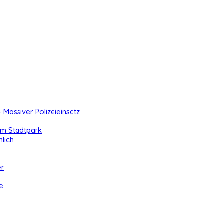
- Massiver Polizeieinsatz
 im Stadtpark
lich
er
e