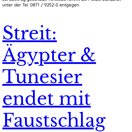
unter der Tel. 0871 / 9252-0 entgegen.
Streit:
Ägypter &
Tunesier
endet mit
Faustschlag