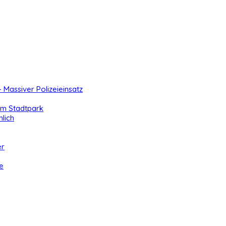
- Massiver Polizeieinsatz
 im Stadtpark
lich
er
e