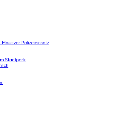
- Massiver Polizeieinsatz
 im Stadtpark
lich
er