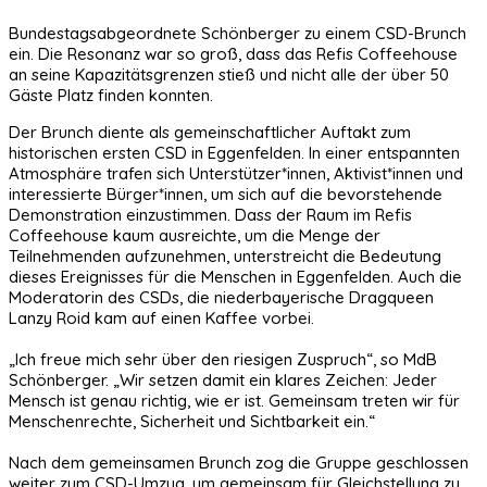
Bundestagsabgeordnete Schönberger zu einem CSD-Brunch
ein. Die Resonanz war so groß, dass das Refis Coffeehouse
an seine Kapazitätsgrenzen stieß und nicht alle der über 50
Gäste Platz finden konnten.
Der Brunch diente als gemeinschaftlicher Auftakt zum
historischen ersten CSD in Eggenfelden. In einer entspannten
Atmosphäre trafen sich Unterstützer*innen, Aktivist*innen und
interessierte Bürger*innen, um sich auf die bevorstehende
Demonstration einzustimmen. Dass der Raum im Refis
Coffeehouse kaum ausreichte, um die Menge der
Teilnehmenden aufzunehmen, unterstreicht die Bedeutung
dieses Ereignisses für die Menschen in Eggenfelden. Auch die
Moderatorin des CSDs, die niederbayerische Dragqueen
Lanzy Roid kam auf einen Kaffee vorbei.
„Ich freue mich sehr über den riesigen Zuspruch“, so MdB
Schönberger. „Wir setzen damit ein klares Zeichen: Jeder
Mensch ist genau richtig, wie er ist. Gemeinsam treten wir für
Menschenrechte, Sicherheit und Sichtbarkeit ein.“
Nach dem gemeinsamen Brunch zog die Gruppe geschlossen
weiter zum CSD-Umzug, um gemeinsam für Gleichstellung zu