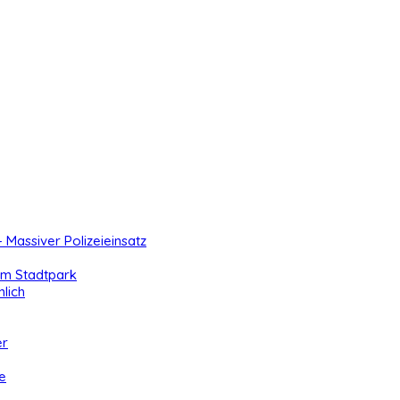
- Massiver Polizeieinsatz
 im Stadtpark
lich
er
e