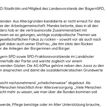
D-Stadträtin und Mitglied des Landesvorstands der BayernSPD,
nden. Aus Altersgründen kandidierte er nicht erneut für das
ze der Arbeitsgemeinschaft. Manske betonte, dass in all den
onders hob er die vertrauensvolle Zusammenarbeit mit
sam sei es gelungen, wichtige sozialpolitische Themen wie
gesellschaftlichen Fokus zu rücken – sowohl vor als auch nach
alt dabei auch seiner Ehefrau, „die ihm stets den Rücken
ür die Anliegen der Bürgerinnen und Bürger.
ayern-SPD sowie SPD-Fraktionsvorsitzende im Landshuter
 innerhalb der Partei und warnte zugleich vor einem
nwesenden Gästen. Die AG 60Plus gehöre neben den Jusos zu den
ffen ansprechen und damit die sozialdemokratischen Grundwerte
 Ansicht nachzunehmend „scheibchenweise“ abgebaut. Als
Menschen hinsichtlich ihrer Altersversorgung. „Viele Menschen
 nicht mehr zu wissen, wie man über die Runden kommen soll.
nk werde, Pflege benötige oder im Alter Unterstützung brauche,