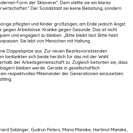
ernen Form der Sklaverei“. Dem stellte sie ein klares
irtschaftet.“ Der Sozialstaat sei keine Belastung, sondern
ngehörige pflegten und Kinder großzögen, am Ende jedoch Angst
 gegen Arbeitslose. Kranke gegen Gesunde. Das ist nicht
uem und engagiert zu bleiben. „Bitte bleibt laut. Bitte hebt
Anpassen. Sie lebt von Menschen mit Haltung.
ine Doppelspitze aus: Zur neuen Bezirksvorsitzenden
 bedankten sich beide herzlich für das mit der Wahl
rhalb der Arbeitsgemeinschaft zu. Zugleich betonten sie, dass
rbayern bleiben werde. Gerade in gesellschaftlich
ür ein respektvolles Miteinander der Generationen einzusetzen.
tling.
erhard Salzinger, Gudrun Peters, Maria Manske, Hartmut Manske,