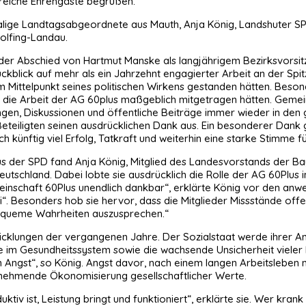
lreiche Ehrengäste begrüßen.
lige Landtagsabgeordnete aus Mauth, Anja König, Landshuter SP
olfing-Landau.
er Abschied von Hartmut Manske als langjährigem Bezirksvorsitze
kblick auf mehr als ein Jahrzehnt engagierter Arbeit an der Spit
im Mittelpunkt seines politischen Wirkens gestanden hätten. Bes
die Arbeit der AG 60plus maßgeblich mitgetragen hätten. Gemein
ngen, Diskussionen und öffentliche Beiträge immer wieder in den 
eteiligten seinen ausdrücklichen Dank aus. Ein besonderer Dank g
künftig viel Erfolg, Tatkraft und weiterhin eine starke Stimme f
s der SPD fand Anja König, Mitglied des Landesvorstands der B
Deutschland. Dabei lobte sie ausdrücklich die Rolle der AG 60Plus
meinschaft 60Plus unendlich dankbar“, erklärte König vor den a
i“. Besonders hob sie hervor, dass die Mitglieder Missstände o
nbequeme Wahrheiten auszusprechen.“
ntwicklungen der vergangenen Jahre. Der Sozialstaat werde ihrer
te im Gesundheitssystem sowie die wachsende Unsicherheit vieler 
n Angst“, so König. Angst davor, nach einem langen Arbeitsleben
zunehmende Ökonomisierung gesellschaftlicher Werte.
tiv ist, Leistung bringt und funktioniert“, erklärte sie. Wer kra