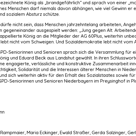
zeichnete König als „brandgefährlich“ und sprach von einer „mod
es Menschen darf niemals davon abhängen, wie viel Gewinn er erw
und sozialem Absturz schütze.
 Es dürfe nicht sein, dass Menschen jahrzehntelang arbeiteten, A
 gegeneinander ausgespielt werden: „Jung gegen Alt. Arbeitende
appellierte König an die Mitglieder der AG 60Plus, weiterhin unbeq
 lebt nicht vom Schweigen. Und Sozialdemokratie lebt nicht vom 
SPD-Seniorinnen und Senioren sprach sich die Versammlung für e
ig und Eduard Beck aus Landshut gewählt. In ihren Schlussworten
e engagierte, verlässliche und konstruktive Zusammenarbeit inne
htigkeit, Solidarität und die Interessen älterer Menschen in Niede
und sich weiterhin aktiv für den Erhalt des Sozialstaates sowie f
PD-Seniorinnen und Senioren Niederbayern im Preysinghof in Plat
ann
gen Rampmaier, Maria Eckinger, Ewald Straßer, Gerda Salzinger, G