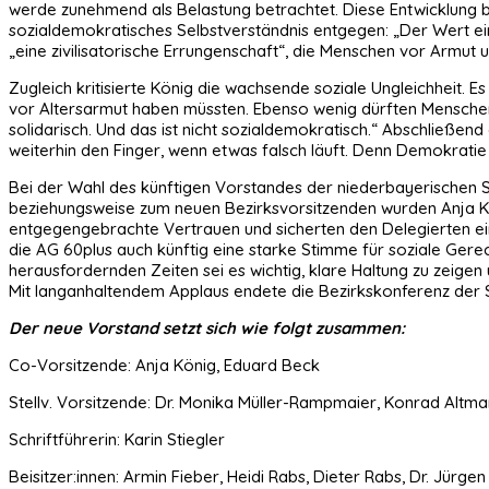
werde zunehmend als Belastung betrachtet. Diese Entwicklung be
sozialdemokratisches Selbstverständnis entgegen: „Der Wert ein
„eine zivilisatorische Errungenschaft“, die Menschen vor Armut 
Zugleich kritisierte König die wachsende soziale Ungleichheit.
vor Altersarmut haben müssten. Ebenso wenig dürften Menschen
solidarisch. Und das ist nicht sozialdemokratisch.“ Abschließend 
weiterhin den Finger, wenn etwas falsch läuft. Denn Demokratie
Bei der Wahl des künftigen Vorstandes der niederbayerischen 
beziehungsweise zum neuen Bezirksvorsitzenden wurden Anja Kön
entgegengebrachte Vertrauen und sicherten den Delegierten ein
die AG 60plus auch künftig eine starke Stimme für soziale Gerec
herausfordernden Zeiten sei es wichtig, klare Haltung zu zeigen 
Mit langanhaltendem Applaus endete die Bezirkskonferenz der S
Der neue Vorstand setzt sich wie folgt zusammen:
Co-Vorsitzende: Anja König, Eduard Beck
Stellv. Vorsitzende: Dr. Monika Müller-Rampmaier, Konrad Altm
Schriftführerin: Karin Stiegler
Beisitzer:innen: Armin Fieber, Heidi Rabs, Dieter Rabs, Dr. Jür