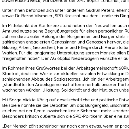
sowie Eduard Beck, Vorsitzender der SPD 60plus Landshut, zah
Unter ihnen befanden sich unter anderem Gudrun Peters, ehema
sowie Dr. Bernd Vilsmeier, SPD-Kreisrat aus dem Landkreis Ding
Im Mittelpunkt der Konferenz stand neben den Neuwahlen auch d
Amt und nutzte seine Begrüßungsrede für einen persönlichen Rüc
Jahren die sozialen Belange der Bürgerinnen und Bürger stets 
zahlreichen engagierten Genossinnen und Genossen hervor, die 
Bildung, Arbeit, Gesundheit, Rente und Pflege durch Veranstaltu
Wahlen. Für die langjährige Unterstützung sprach Manske allen B
freigehalten habe“. Der AG 60plus Niederbayern wünsche er auch 
Im Rahmen ihres Grußwortes bei der Arbeitsgemeinschaft 60Plu
Stadtrat, deutliche Worte zur aktuellen sozialen Entwicklung in 
schleichenden Abbau des Sozialstaates. „Ich bin der Arbeitsge
„standhaftesten Arbeitsgemeinschaften innerhalb unserer Parte
wachhalten würden: „Haltung, Solidarität und der Mut, auch u
Mit Sorge blickte König auf gesellschaftliche und politische E
Beispiele nannte sie die Debatten um das Bürgergeld, Einschnit
erleben bei der Rente inzwischen keine Sicherheit mehr, sonder
Besonders kritisch äußerte sich die SPD-Politikerin über eine 
„Der Mensch zählt scheinbar nur noch dann etwas, wenn er produk