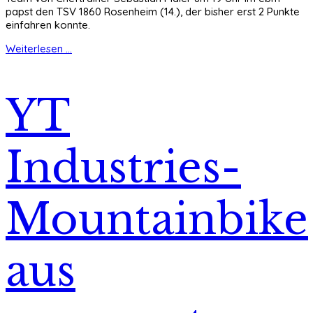
papst den TSV 1860 Rosenheim (14.), der bisher erst 2 Punkte
einfahren konnte.
Weiterlesen ...
YT
Industries-
Mountainbike
aus