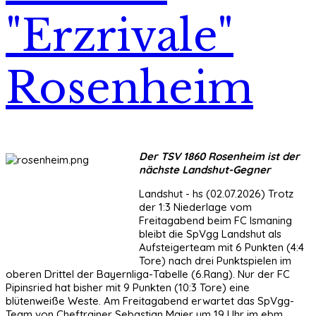
"Erzrivale"
Rosenheim
Der TSV 1860 Rosenheim ist der
nächste Landshut-Gegner
Landshut - hs (02.07.2026) Trotz
der 1:3 Niederlage vom
Freitagabend beim FC Ismaning
bleibt die SpVgg Landshut als
Aufsteigerteam mit 6 Punkten (4:4
Tore) nach drei Punktspielen im
oberen Drittel der Bayernliga-Tabelle (6.Rang). Nur der FC
Pipinsried hat bisher mit 9 Punkten (10:3 Tore) eine
blütenweiße Weste. Am Freitagabend erwartet das SpVgg-
Team von Cheftrainer Sebastian Maier um 19 Uhr im ebm